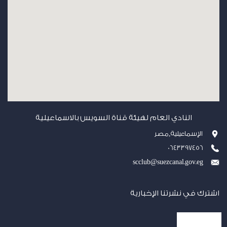
النادي العام لهيئة قناة السويس بالاسماعيلية
الإسماعيلية,مصر
0643397456
scclub@suezcanal.gov.eg
اشترك في نشرتنا الإخبارية
إشترك الآن