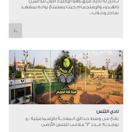
نــادى له تاريخ عريق وهو الإختيـار الأول للراغبيـن
بالهـدوء والإستجمـام حيث يستمتع رواده بمشهـد
سـاحر وخـلاب...
نادي التنس
يقع فى وسط حدائق الـملاحــة بالإسـماعيلية ، و
يوجـد به عــدد "7" مـلاعـب للتنس الأرضى