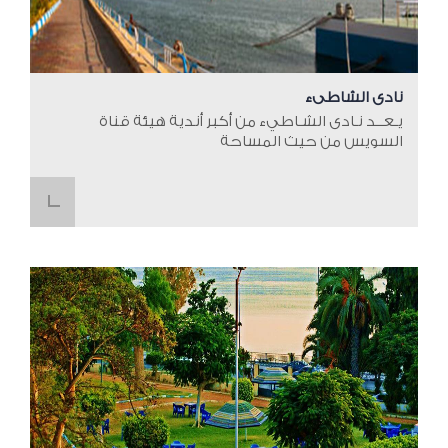
نادى الشاطىء
​​يـعــد نـادى الشـاطيء من أكبر أندية هيئة قناة
السويس من حيث المساحة