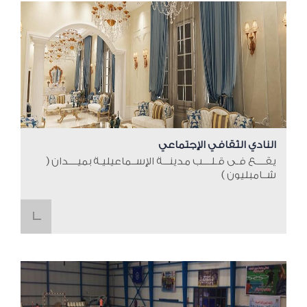
النادي الثقافي الإجتماعي
يقــــع فـى قـلــــب مدينـــة الإســماعيليـة بميــــدان (
شــامبليون )