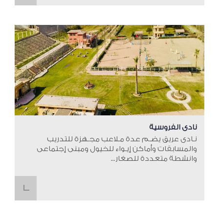
نادى الفروسية
نـادى عريق يضـم عدة مـلاعب مجـهزة للتدريب
والمسابقات وأماكن إيـواء للخيول ومبنى إجتماعى
وانشطة متعددة للصغار...