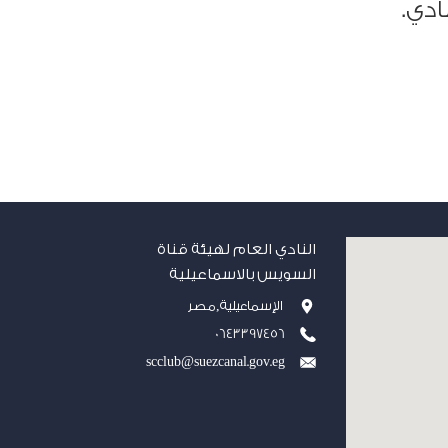
ادي.
النادي العام لهيئة قناة
السويس بالاسماعيلية
الإسماعيلية,مصر
0643397456
scclub@suezcanal.gov.eg