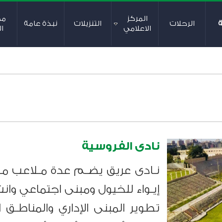
المركز
م
ة
الرحلات
التنزيلات
نبذة عامة
الاعلامي
ال
نادى الفروسية
نـادى عريق يضـم عدة مـلاعب مج
إيـواء للخيول ومبنى اجتماعي وا
تطوير المبنى الإداري والمناطـق