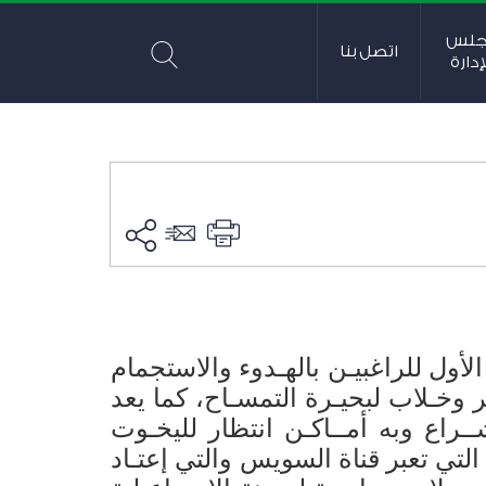
جلس
اتصل بنا
إدارة
الأول للراغبيـن بالهـدوء والاستجمام
وخـلاب لبحيـرة التمسـاح، كما يعد
ــراع وبه أمــاكـن انتظار لليخـوت
تي تعبر قناة السويس والتي إعتـاد