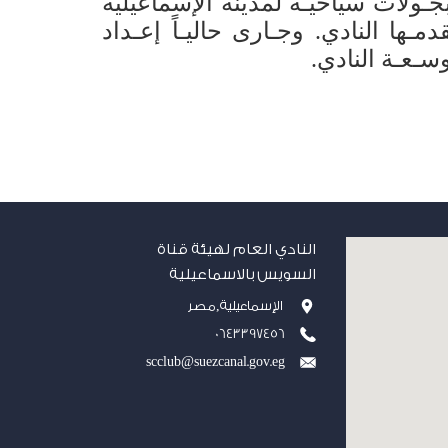
جـولات سياحيـة لمدينة الإسماعيلية
ـها النادي. وجـارى حاليـاً إعـداد
سـعـة النادي.
النادي العام لهيئة قناة
السويس بالاسماعيلية
الإسماعيلية,مصر
0643397456
scclub@suezcanal.gov.eg