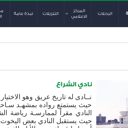
المركز
م
ة
الرحلات
التنزيلات
نبذة عامة
الاعلامي
ال
نادي الشراع
نــادى له تاريخ عريق وهو الاختيار 
حيث يستمتع رواده بمشهـد سـاحر 
النادي مقراً لممارسـة رياضة الش
حيث يستقبل النادي بعض اليخوت ال