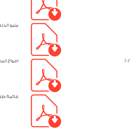
منيو الدن
افواج المعم
قائمة طع