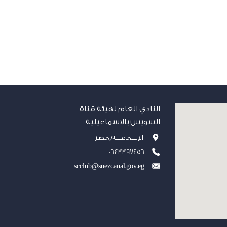
النادي العام لهيئة قناة
السويس بالاسماعيلية
الإسماعيلية,مصر
0643397456
scclub@suezcanal.gov.eg