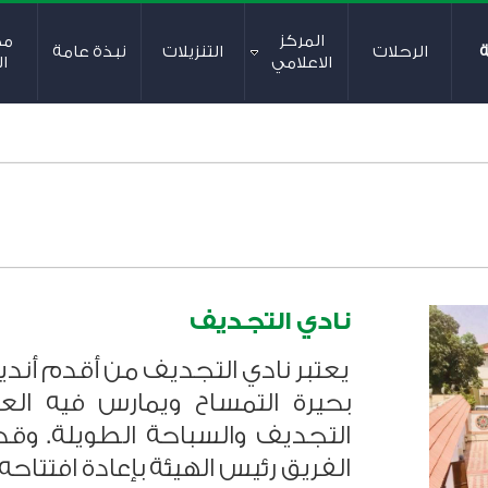
المركز
م
ة
الرحلات
التنزيلات
نبذة عامة
الاعلامي
ال
نادي التجديف
يعتبر نادي التجديف من أقدم أند
بحيرة التمساح ويمارس فيه الع
التجديف والسباحة الطويلة. وق
الفريق رئيس الهيئة بإعادة افتتاحه فى 2017