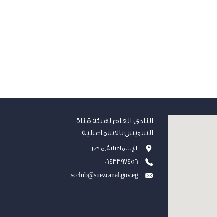
النادي العام لهيئة قناة
السويس بالاسماعيلية
الإسماعيلية,مصر
0643397456
scclub@suezcanal.gov.eg