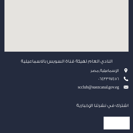
النادي العام لهيئة قناة السويس بالاسماعيلية
الإسماعيلية,مصر
0643397456
scclub@suezcanal.gov.eg
اشترك في نشرتنا الإخبارية
إشترك الآن