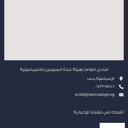
النادي العام لهيئة قناة السويس بالاسماعيلية
الإسماعيلية,مصر
0643397456
scclub@suezcanal.gov.eg
اشترك في نشرتنا الإخبارية