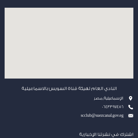
النادي العام لهيئة قناة السويس بالاسماعيلية
الإسماعيلية,مصر
0643397456
scclub@suezcanal.gov.eg
اشترك في نشرتنا الإخبارية