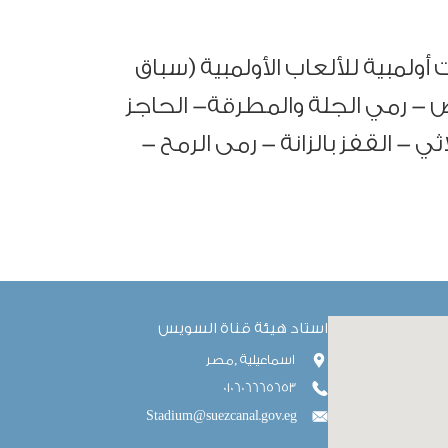
لعاب قوى بعدد 8 حارات أولمبية للألعاب الأولمبية (سباق
ص - رمي الجلة والمطرقة- الحاجز
ثي - القفز بالزانة - رمى الرمح -
استاد هيئة قناة السويس
اسماعيلية ,مصر
010606665653
Stadium@suezcanal.gov.eg