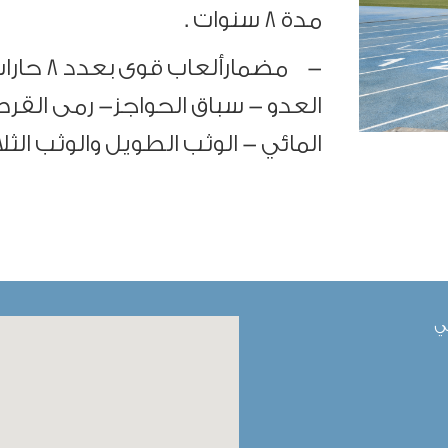
مدة 8 سنوات .
- مضمارأ
العدو - سباق الحواجز- رمى القر
المائي - الوثب الطويل والوثب الثلا
مي